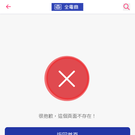
很抱歉，這個頁面不存在！
返回首頁