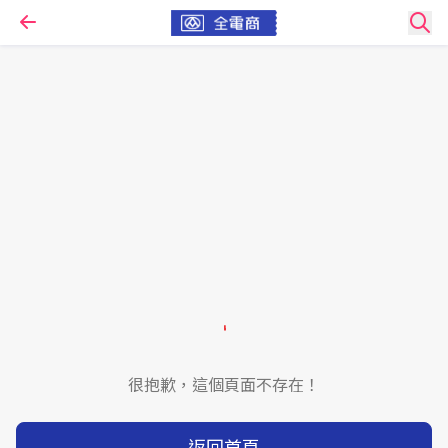
很抱歉，這個頁面不存在！
返回首頁