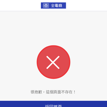
很抱歉，這個頁面不存在！
返回首頁