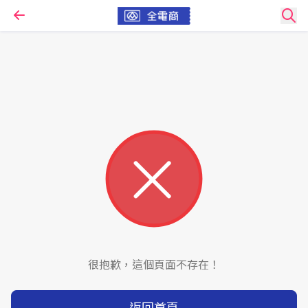
很抱歉，這個頁面不存在！
返回首頁