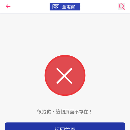
很抱歉，這個頁面不存在！
返回首頁