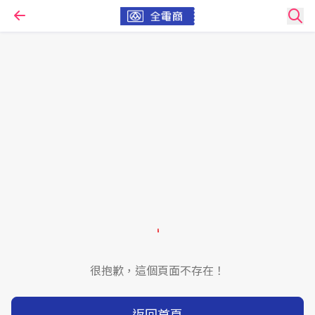
很抱歉，這個頁面不存在！
返回首頁