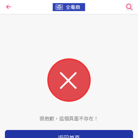
很抱歉，這個頁面不存在！
返回首頁