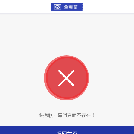
很抱歉，這個頁面不存在！
返回首頁