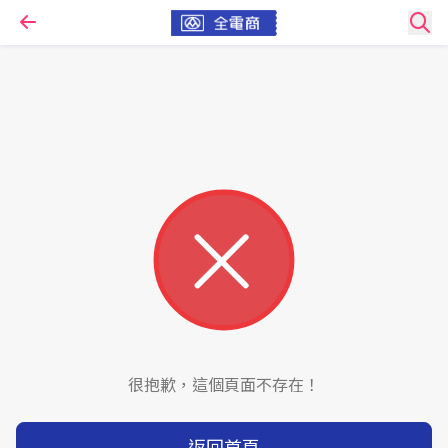
很抱歉，這個頁面不存在！
返回首頁