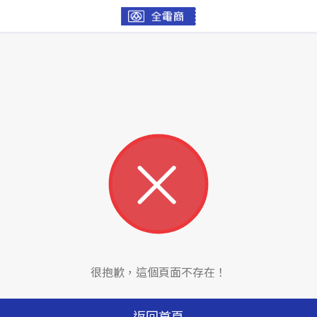
很抱歉，這個頁面不存在！
返回首頁