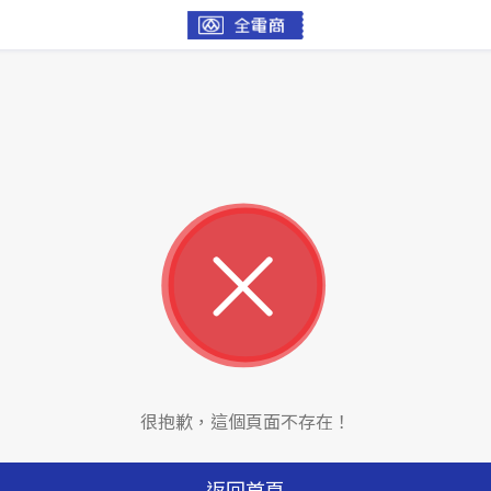
很抱歉，這個頁面不存在！
返回首頁