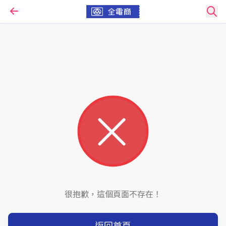
很抱歉，這個頁面不存在！
返回首頁