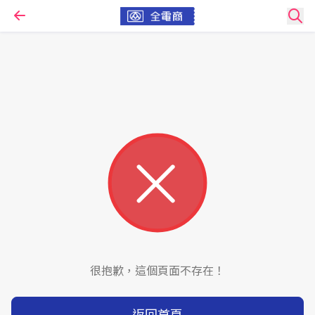
很抱歉，這個頁面不存在！
返回首頁