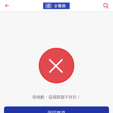
很抱歉，這個頁面不存在！
返回首頁