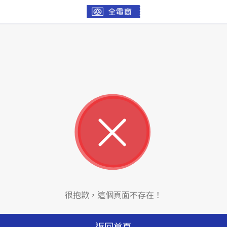
很抱歉，這個頁面不存在！
返回首頁