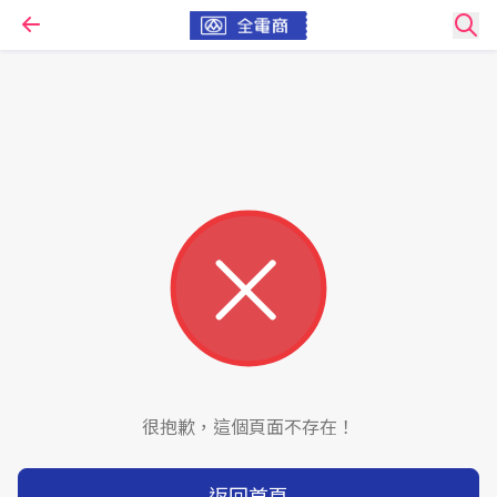
很抱歉，這個頁面不存在！
返回首頁