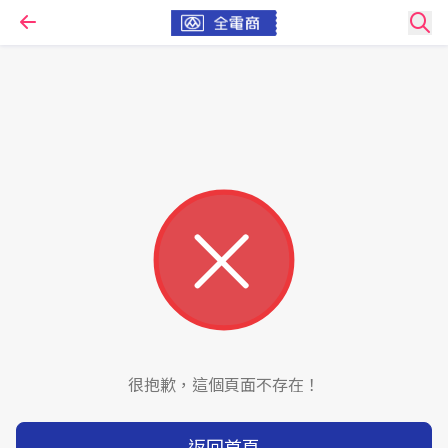
很抱歉，這個頁面不存在！
返回首頁