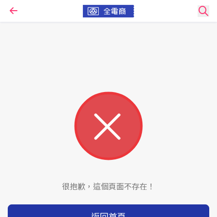
很抱歉，這個頁面不存在！
返回首頁