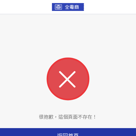
很抱歉，這個頁面不存在！
返回首頁