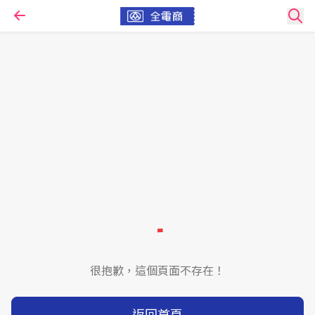
很抱歉，這個頁面不存在！
返回首頁