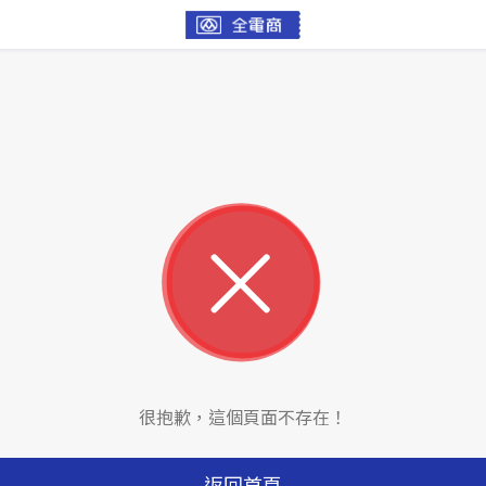
很抱歉，這個頁面不存在！
返回首頁