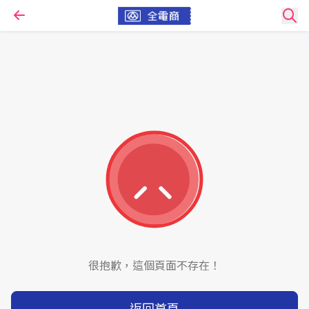
很抱歉，這個頁面不存在！
返回首頁