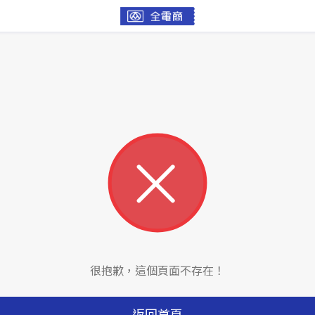
很抱歉，這個頁面不存在！
返回首頁