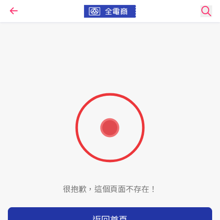
很抱歉，這個頁面不存在！
返回首頁