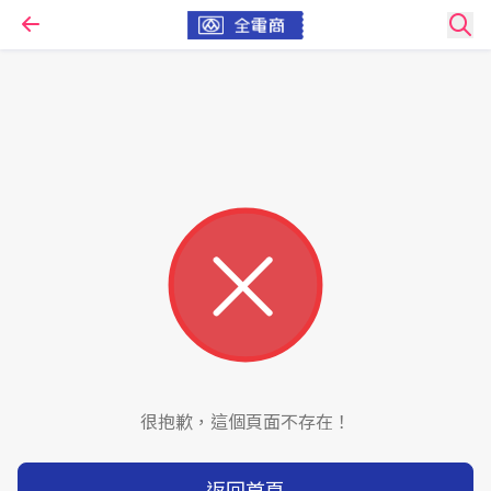
很抱歉，這個頁面不存在！
返回首頁