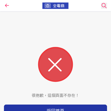
很抱歉，這個頁面不存在！
返回首頁