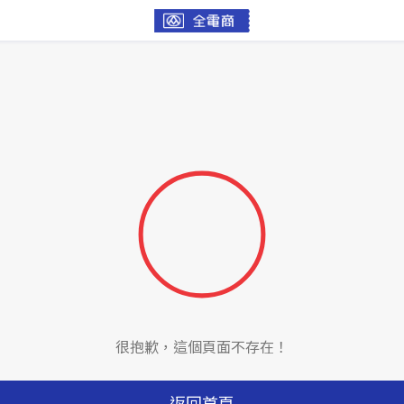
很抱歉，這個頁面不存在！
返回首頁