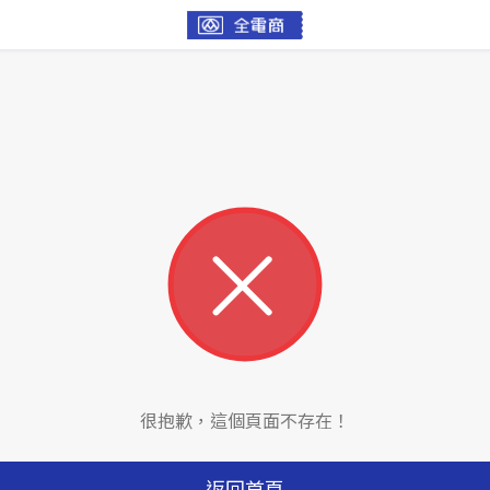
很抱歉，這個頁面不存在！
返回首頁