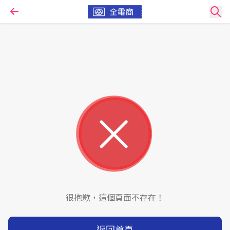
很抱歉，這個頁面不存在！
返回首頁