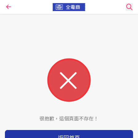
很抱歉，這個頁面不存在！
返回首頁