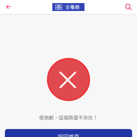
很抱歉，這個頁面不存在！
返回首頁