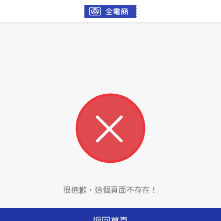
很抱歉，這個頁面不存在！
返回首頁