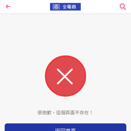
很抱歉，這個頁面不存在！
返回首頁