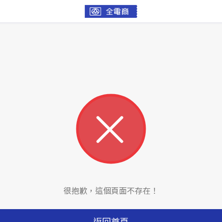
很抱歉，這個頁面不存在！
返回首頁