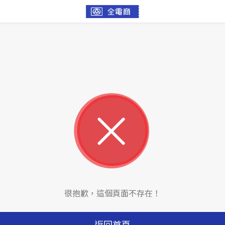
很抱歉，這個頁面不存在！
返回首頁