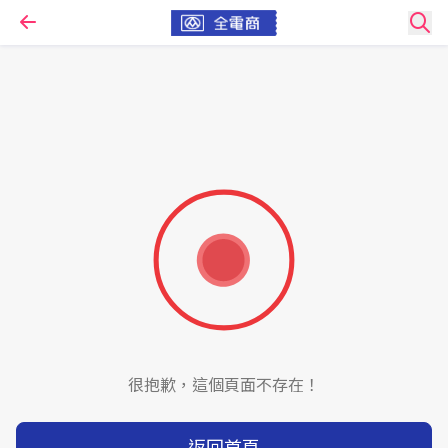
很抱歉，這個頁面不存在！
返回首頁