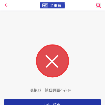
很抱歉，這個頁面不存在！
返回首頁