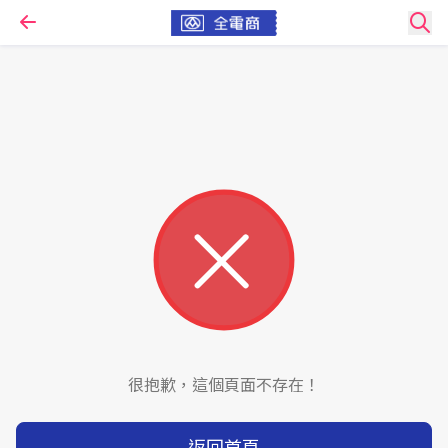
很抱歉，這個頁面不存在！
返回首頁