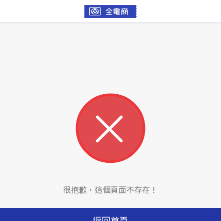
很抱歉，這個頁面不存在！
返回首頁