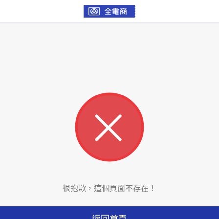
很抱歉，這個頁面不存在！
返回首頁