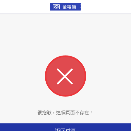
很抱歉，這個頁面不存在！
返回首頁