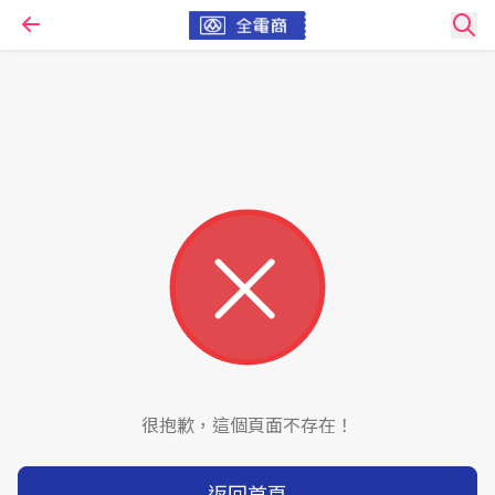
很抱歉，這個頁面不存在！
返回首頁