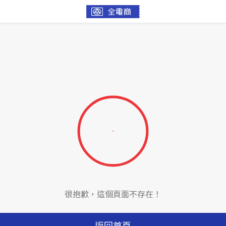
很抱歉，這個頁面不存在！
返回首頁