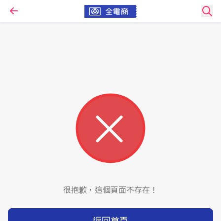
很抱歉，這個頁面不存在！
返回首頁