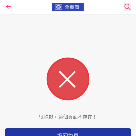
很抱歉，這個頁面不存在！
返回首頁