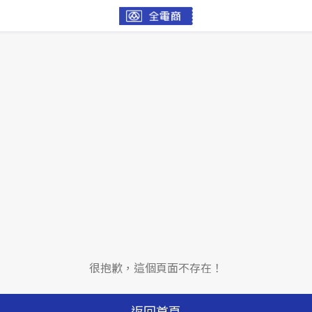
很抱歉，這個頁面不存在！
返回首頁