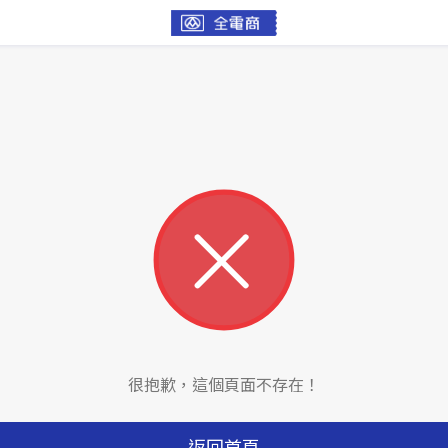
很抱歉，這個頁面不存在！
返回首頁