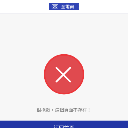
很抱歉，這個頁面不存在！
返回首頁