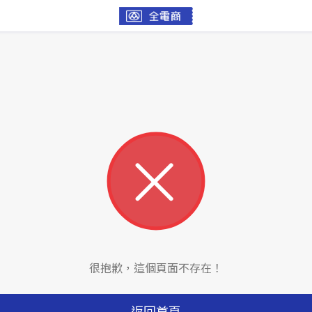
很抱歉，這個頁面不存在！
返回首頁