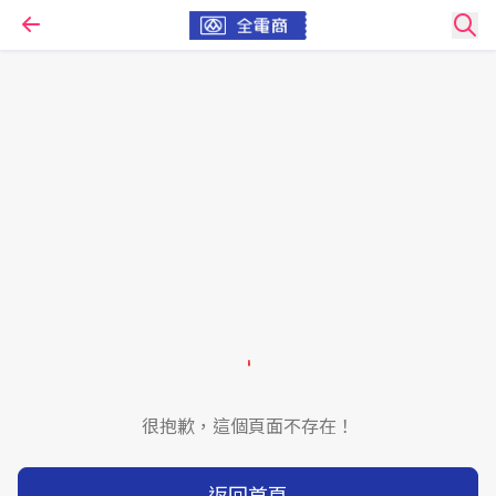
很抱歉，這個頁面不存在！
返回首頁